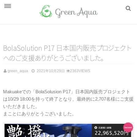
ホーム
取扱いブランド
BolaSolution P17 日本国内販
売
プ
ロ
ジ
ェ
ク
ト
BolaSolution
へ
の
ご
支
援
あ
り
が
と
う
ご
ざ
い
ま
し
た
。
My Brest Friend
green_aqua
2021年10月29日
2363VIEWS
J.L. Childress
Baby Tooth Album
Makuakeでの「BolaSolusion P17」日本国内販売プロジェクト
LectroFan micro 2
は10/29 18:00を持って終了となり、最終的に2,707名様にご支援
いただきました。
ニュース
まことにありがとうございました。
会社案内
Green Aqua（グリーンアクア）について